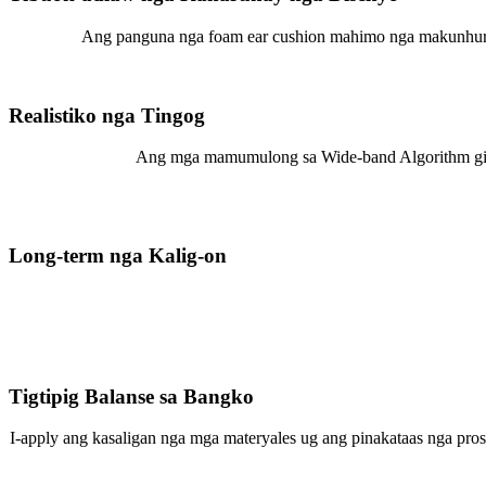
Ang panguna nga foam ear cushion mahimo nga makunhuran 
Realistiko nga Tingog
Ang mga mamumulong sa Wide-band Algorithm gipad
Long-term nga Kalig-on
Tigtipig Balanse sa Bangko
I-apply ang kasaligan nga mga materyales ug ang pinakataas nga pro