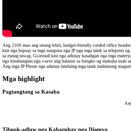
Ang 210S mao ang unang lebel, budget-friendly corded office headsets
kini nga hapsay sa mga nanguna nga IP nga mga tatak sa telepono ug 
sa matag tawag. Gi-install kini nga adunay kasaligan nga mga matery
nga kinahanglan nga i-save ang balanse sa bangko ug makuha usab an
Ang mga IP Phone nga adunay lainlaing mga tatak mahimong magamit
Mga highlight
Pagtangtang sa Kasaba
Ang
Tibuok-adlaw nga Kaharuhay nga Disenyo