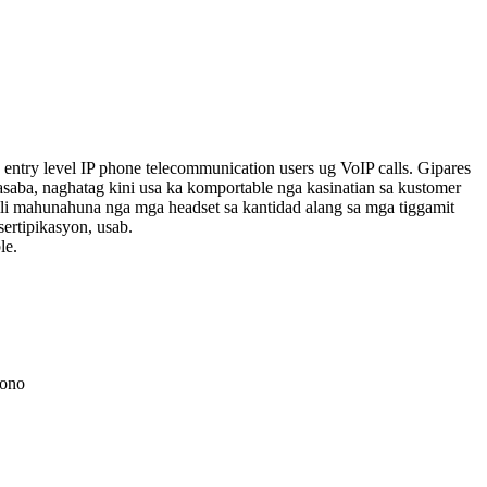
 entry level IP phone telecommunication users ug VoIP calls. Gipares
saba, naghatag kini usa ka komportable nga kasinatian sa kustomer
dili mahunahuna nga mga headset sa kantidad alang sa mga tiggamit
ertipikasyon, usab.
le.
pono