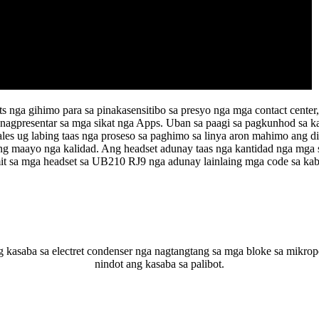
 nga gihimo para sa pinakasensitibo sa presyo nga mga contact center,
nagpresentar sa mga sikat nga Apps. Uban sa paagi sa pagkunhod sa ka
ales ug labing taas nga proseso sa paghimo sa linya aron mahimo ang 
g maayo nga kalidad. Ang headset adunay taas nga kantidad nga mga s
 sa mga headset sa UB210 RJ9 nga adunay lainlaing mga code sa kab
 kasaba sa electret condenser nga nagtangtang sa mga bloke sa mikro
nindot ang kasaba sa palibot.