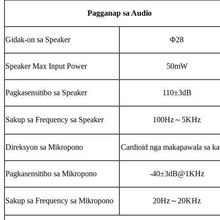
Pagganap sa Audio
Gidak-on sa Speaker
Φ28
Speaker Max Input Power
50mW
Pagkasensitibo sa Speaker
110±3dB
Sakup sa Frequency sa Speaker
100Hz
～
5KHz
Direksyon sa Mikropono
Cardioid nga makapawala sa ka
Pagkasensitibo sa Mikropono
-40±3dB@1KHz
Sakup sa Frequency sa Mikropono
20Hz
～
20KHz