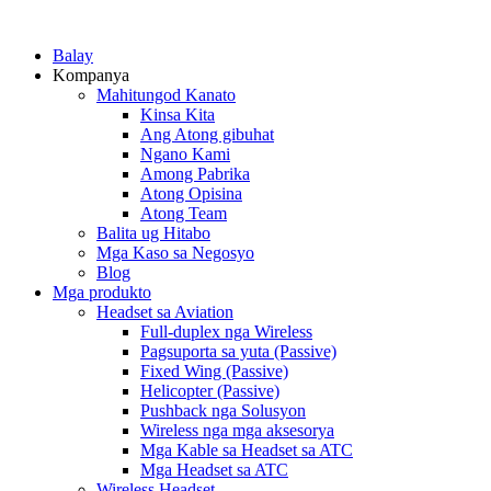
Balay
Kompanya
Mahitungod Kanato
Kinsa Kita
Ang Atong gibuhat
Ngano Kami
Among Pabrika
Atong Opisina
Atong Team
Balita ug Hitabo
Mga Kaso sa Negosyo
Blog
Mga produkto
Headset sa Aviation
Full-duplex nga Wireless
Pagsuporta sa yuta (Passive)
Fixed Wing (Passive)
Helicopter (Passive)
Pushback nga Solusyon
Wireless nga mga aksesorya
Mga Kable sa Headset sa ATC
Mga Headset sa ATC
Wireless Headset