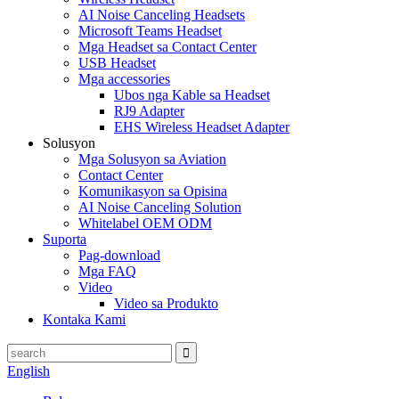
AI Noise Canceling Headsets
Microsoft Teams Headset
Mga Headset sa Contact Center
USB Headset
Mga accessories
Ubos nga Kable sa Headset
RJ9 Adapter
EHS Wireless Headset Adapter
Solusyon
Mga Solusyon sa Aviation
Contact Center
Komunikasyon sa Opisina
AI Noise Canceling Solution
Whitelabel OEM ODM
Suporta
Pag-download
Mga FAQ
Video
Video sa Produkto
Kontaka Kami
English