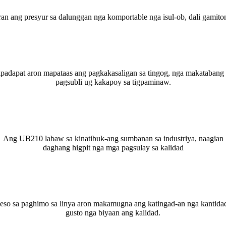
ang presyur sa dalunggan nga komportable nga isul-ob, dali gamito
apat aron mapataas ang pagkakasaligan sa tingog, nga makatabang s
pagsubli ug kakapoy sa tigpaminaw.
Ang UB210 labaw sa kinatibuk-ang sumbanan sa industriya, naagian
daghang higpit nga mga pagsulay sa kalidad
seso sa paghimo sa linya aron makamugna ang katingad-an nga kantidad
gusto nga biyaan ang kalidad.