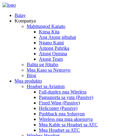
Balay
Kompanya
Mahitungod Kanato
Kinsa Kita
Ang Atong gibuhat
Ngano Kami
Among Pabrika
Atong Opisina
Atong Team
Balita ug Hitabo
Mga Kaso sa Negosyo
Blog
Mga produkto
Headset sa Aviation
Full-duplex nga Wireless
Pagsuporta sa yuta (Passive)
Fixed Wing (Passive)
Helicopter (Passive)
Pushback nga Solusyon
Wireless nga mga aksesorya
Mga Kable sa Headset sa ATC
Mga Headset sa ATC
Wireless Headset