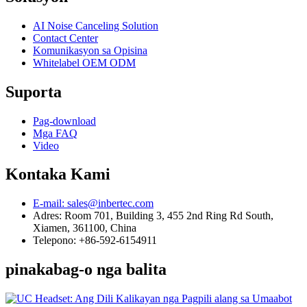
AI Noise Canceling Solution
Contact Center
Komunikasyon sa Opisina
Whitelabel OEM ODM
Suporta
Pag-download
Mga FAQ
Video
Kontaka Kami
E-mail: sales@inbertec.com
Adres: Room 701, Building 3, 455 2nd Ring Rd South,
Xiamen, 361100, China
Telepono: +86-592-6154911
pinakabag-o nga balita