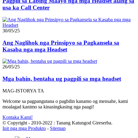
Pagpili sa Labing Maayo nga mga Headset alang sa
usa ka Call Center
30/05/25
Ang Naglihok nga Prinsipyo sa Pagkansela sa
Kasaba nga mga Headset
26/05/25
Mga bahin, bentaha ug pagpili sa mga headset
MAG-ISTORYA TA
Welcome sa pagpangutana o pagbilin kanamo og mensahe, kami
moalagad kanimo sa kinasingkasing nga paagi!
Kontaka Kami!
© Copyright - 2010-2022 : Tanang Katungod Gireserba.
Init nga mga Produkto
-
Sitemap