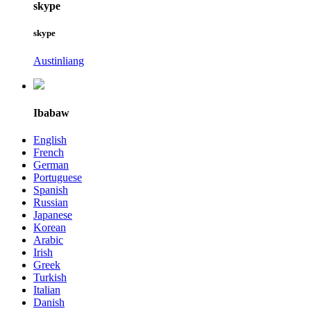
skype
skype
Austinliang
Ibabaw
English
French
German
Portuguese
Spanish
Russian
Japanese
Korean
Arabic
Irish
Greek
Turkish
Italian
Danish