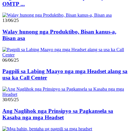
OMTP ...
13/06/25
Walay hunong nga Produktibo, Bisan kanus-a,
Bisan asa
06/06/25
Pagpili sa Labing Maayo nga mga Headset alang sa
usa ka Call Center
30/05/25
Ang Naglihok nga Prinsipyo sa Pagkansela sa
Kasaba nga mga Headset