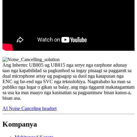
Ang Inbertec UB805 ug UB815 nga serye nga earphone adunay
taas nga kapabilidad sa pagkunhod sa ingay pinaagi sa paggamit sa
dual microphone array ug pagsagop sa duol nga katapusan nga
ENC ug far-end nga SVC nga teknolohiya. Nagtrabaho ka man sa
publiko nga lugar o gikan sa balay, ang mga tiggamit makatagamtam
sa usa ka mas maayo nga kasinatian sa pagpaminaw bisan kanus-a,
bisan asa.
AI Noise Canceling headset
Kompanya