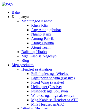
Balay
Kompanya
Mahitungod Kanato
Kinsa Kita
Ang Atong gibuhat
Ngano Kami
Among Pabrika
Atong Opisina
Atong Team
Balita ug Hitabo
Mga Kaso sa Negosyo
Blog
Mga produkto
Headset sa Aviation
Full-duplex nga Wireless
Pagsuporta sa yuta (Passive)
Fixed Wing (Passive)
Helicopter (Passive)
Pushback nga Solusyon
Wireless nga mga aksesorya
Mga Kable sa Headset sa ATC
Mga Headset sa ATC
Wireless Headset