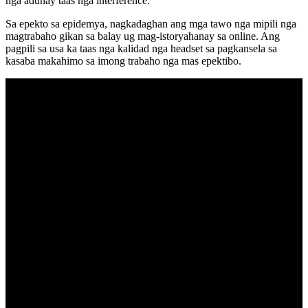
nga adunay taas nga interference.
Sa epekto sa epidemya, nagkadaghan ang mga tawo nga mipili nga
magtrabaho gikan sa balay ug mag-istoryahanay sa online. Ang
pagpili sa usa ka taas nga kalidad nga headset sa pagkansela sa
kasaba makahimo sa imong trabaho nga mas epektibo.