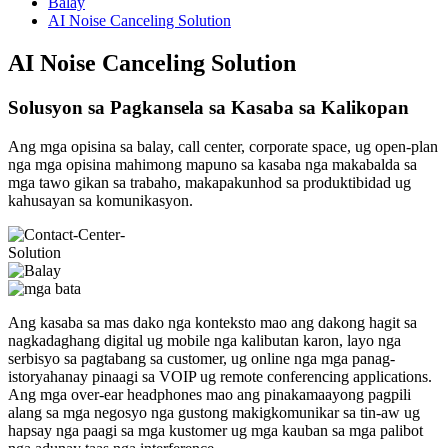
Balay
AI Noise Canceling Solution
AI Noise Canceling Solution
Solusyon sa Pagkansela sa Kasaba sa Kalikopan
Ang mga opisina sa balay, call center, corporate space, ug open-plan
nga mga opisina mahimong mapuno sa kasaba nga makabalda sa
mga tawo gikan sa trabaho, makapakunhod sa produktibidad ug
kahusayan sa komunikasyon.
Ang kasaba sa mas dako nga konteksto mao ang dakong hagit sa
nagkadaghang digital ug mobile nga kalibutan karon, layo nga
serbisyo sa pagtabang sa customer, ug online nga mga panag-
istoryahanay pinaagi sa VOIP ug remote conferencing applications.
Ang mga over-ear headphones mao ang pinakamaayong pagpili
alang sa mga negosyo nga gustong makigkomunikar sa tin-aw ug
hapsay nga paagi sa mga kustomer ug mga kauban sa mga palibot