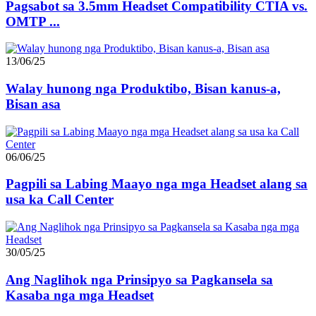
Pagsabot sa 3.5mm Headset Compatibility CTIA vs.
OMTP ...
13/06/25
Walay hunong nga Produktibo, Bisan kanus-a,
Bisan asa
06/06/25
Pagpili sa Labing Maayo nga mga Headset alang sa
usa ka Call Center
30/05/25
Ang Naglihok nga Prinsipyo sa Pagkansela sa
Kasaba nga mga Headset