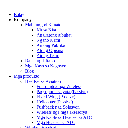
Balay
Kompanya
Mahitungod Kanato
Kinsa Kita
Ang Atong gibuhat
Ngano Kami
Among Pabrika
Atong Opisina
Atong Team
Balita ug Hitabo
Mga Kaso sa Negosyo
Blog
Mga produkto
Headset sa Aviation
Full-duplex nga Wireless
Pagsuporta sa yuta (Passive)
Fixed Wing (Passive)
Helicopter (Passive)
Pushback nga Solusyon
Wireless nga mga aksesorya
Mga Kable sa Headset sa ATC
Mga Headset sa ATC
Wireless Headset